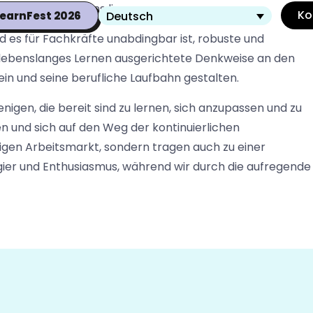
lter der KI vor uns liegen.
Ko
Deutsch
earnFest 2026
 es für Fachkräfte unabdingbar ist, robuste und
 lebenslanges Lernen ausgerichtete Denkweise an den
ein und seine berufliche Laufbahn gestalten.
nigen, die bereit sind zu lernen, sich anzupassen und zu
eren und sich auf den Weg der kontinuierlichen
tigen Arbeitsmarkt, sondern tragen auch zu einer
ugier und Enthusiasmus, während wir durch die aufregende