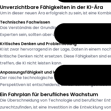
Unverzichtbare Fähigkeiten in der KI-Ära
Um in dieser neuen Ära erfolgreich zu sein, ist eine Komb
Technisches Fachwissen
Das Verständnis der Grundlagen von KI und maschinellem
Experten sein, sollten aber über ausreichende Kenntniss
Kritisches Denken und Problemlösung
KI ist zwar hervorragend in der Lage, Daten in einem no
kritische Denken nicht ersetzen. Diese Fähigkeiten sind
treffen, die KI nicht leisten kann.
Anpassungsfähigkeit und lebenslanges Lernen
Der rasche technologische Fortschritt erfordert eine Ku
Perspektiven ist entscheidend, um auf dem KI-getrieben
Ein Fahrplan für berufliches Wachstum
Die Überschneidung von Technologie und beruflicher Ent
zurechtzufinden, ist eine Investition in die Entwicklung v