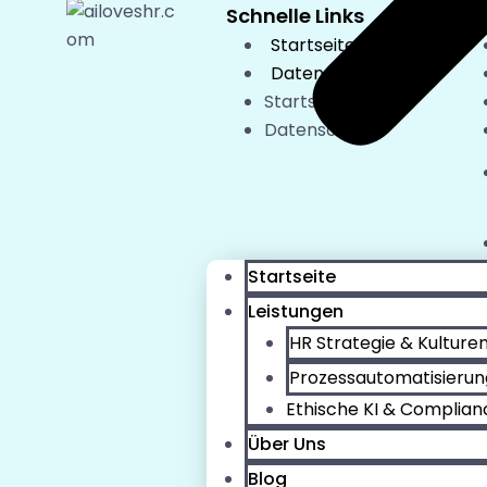
Schnelle Links
Sc
Startseite
Datenschutz
Startseite
Datenschutz
Startseite
Leistungen
HR Strategie & Kulture
Prozessautomatisierun
Ethische KI & Complian
Über Uns
Blog