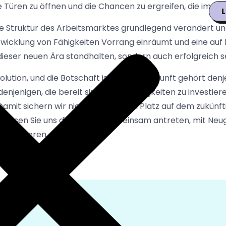
Türen zu öffnen und die Chancen zu ergreifen, die im Zeita
L
ie Struktur des Arbeitsmarktes grundlegend verändert und
wicklung von Fähigkeiten Vorrang einräumt und eine auf
dieser neuen Ära standhalten, sondern auch erfolgreich s
tion, und die Botschaft ist klar: Die Zukunft gehört denje
denjenigen, die bereit sind, in ihre Fähigkeiten zu investi
Damit sichern wir nicht nur unseren Platz auf dem zukünf
. Lassen Sie uns diese Reise gemeinsam antreten, mit Ne
I navigieren.