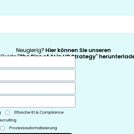
Neugierig?
Hier können Sie unseren
-Guide
"The Rise of AI in HR Strategy" herunterlad
g
Ethische KI & Compliance
ecruiting
Prozessautomatisierung