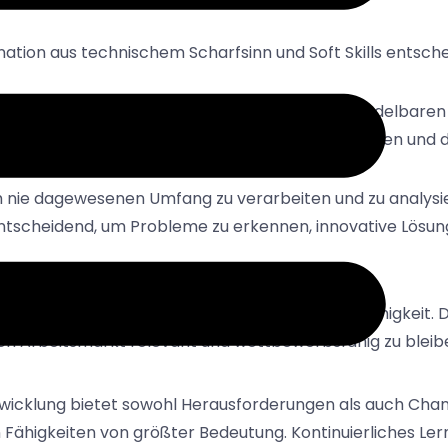
ination aus technischem Scharfsinn und Soft Skills entsch
 Lernen wird immer mehr zu einer nicht verhandelbaren 
e verfügen, um effektiv mit KI-Systemen zu arbeiten und 
ch nie dagewesenen Umfang zu verarbeiten und zu analysi
 entscheidend, um Probleme zu erkennen, innovative Lösu
ltur des ständigen Lernens und der Anpassungsfähigkeit.
en Arbeitsmarkt relevant und wettbewerbsfähig zu bleib
wicklung bietet sowohl Herausforderungen als auch Chanc
on Fähigkeiten von größter Bedeutung. Kontinuierliches Ler