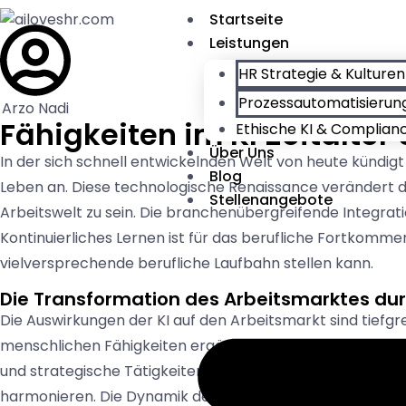
Startseite
Leistungen
HR Strategie & Kulture
Prozessautomatisierung
Arzo Nadi
Fähigkeiten im KI Zeitalter
Ethische KI & Complian
Über Uns
In der sich schnell entwickelnden Welt von heute kündig
Blog
Leben an. Diese technologische Renaissance verändert de
Stellenangebote
Arbeitswelt zu sein. Die branchenübergreifende Integratio
Kontinuierliches Lernen ist für das berufliche Fortkommen
vielversprechende berufliche Laufbahn stellen kann.
Die Transformation des Arbeitsmarktes dur
Die Auswirkungen der KI auf den Arbeitsmarkt sind tiefgr
menschlichen Fähigkeiten ergänzen, nicht ersetzen. Die
und strategische Tätigkeiten freisetzen. Dieser Paradigme
harmonieren. Die Dynamik der heutigen Arbeitswelt erford