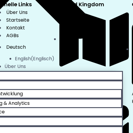
hnelle Links
United Kingdom
Über Uns
Startseite
Kontakt
AGBs
Deutsch
English
(
Englisch
)
Über Uns
Startseite
AI Loves HR Ltd
Kontakt
128 City Road
AGBs
London EC1V 2NX
ntwicklung
Deutsch
g & Analytics
English
(
Englisch
)
ce
LearnFest 2026