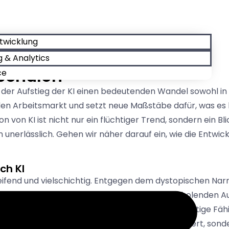
ntwicklung
 & Analytics
 Schulen
ce
t der Aufstieg der KI einen bedeutenden Wandel sowohl i
n Arbeitsmarkt und setzt neue Maßstäbe dafür, was es be
n von KI ist nicht nur ein flüchtiger Trend, sondern ein B
 unerlässlich. Gehen wir näher darauf ein, wie die Entwick
ch KI
eifend und vielschichtig. Entgegen dem dystopischen Narra
 Automatisierung von Routine- und sich wiederholenden 
nwechsel unterstreicht, wie wichtig es ist, vielseitige Fä
ert Arbeitskräfte, die nicht nur technisch versiert, sond