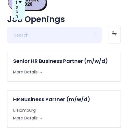
t
2026
s
c
h
Job Openings
S
F
e
i
a
l
r
t
c
Senior HR Business Partner (m/w/d)
e
h
r
More Details
b
y
HR Business Partner (m/w/d)
Hamburg
More Details