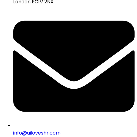
London EC1V 2NX
info@ailoveshr.com