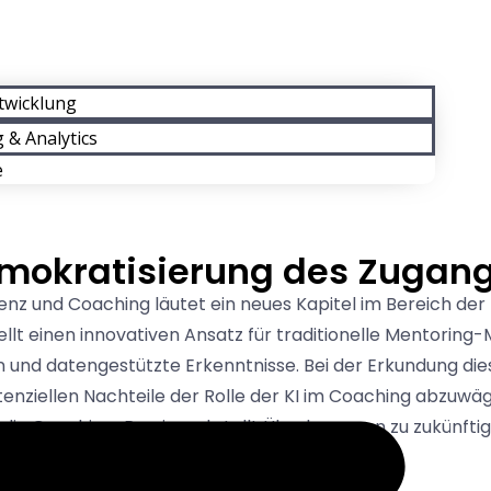
twicklung
 & Analytics
e
emokratisierung des Zugan
enz und Coaching läutet ein neues Kapitel im Bereich der
llt einen innovativen Ansatz für traditionelle Mentoring
n und datengestützte Erkenntnisse. Bei der Erkundung die
potenziellen Nachteile der Rolle der KI im Coaching abzuw
 die Coaching-Praxis und stellt Überlegungen zu zukünfti
I im Coaching