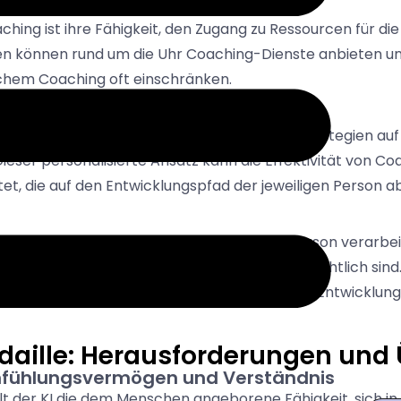
aching ist ihre Fähigkeit, den Zugang zu Ressourcen für di
n können rund um die Uhr Coaching-Dienste anbieten und
chem Coaching oft einschränken.
ßstab
 analysieren, ermöglicht es ihr, Coaching-Strategien auf 
ieser personalisierte Ansatz kann die Effektivität von Co
et, die auf den Entwicklungspfad der jeweiligen Person a
n, der Leistung und dem Feedback einer Person verarbeit
rfahrensten menschlichen Coaches nicht offensichtlich sind
nfließen und die persönliche und berufliche Entwicklung 
edaille: Herausforderungen un
nfühlungsvermögen und Verständnis
ehlt der KI die dem Menschen angeborene Fähigkeit, sich i