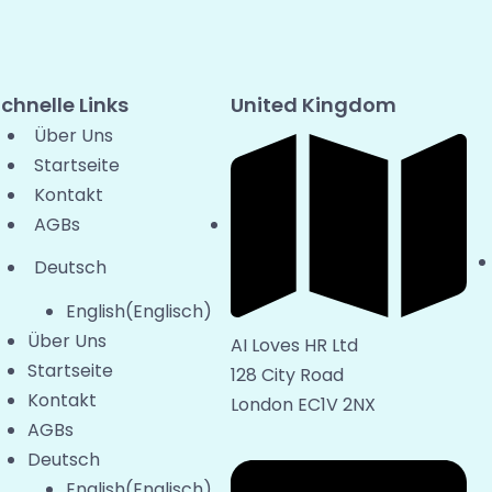
chnelle Links
United Kingdom
Über Uns
Startseite
Kontakt
AGBs
Deutsch
English
(
Englisch
)
Über Uns
AI Loves HR Ltd
Startseite
128 City Road
Kontakt
London EC1V 2NX
AGBs
Deutsch
English
(
Englisch
)