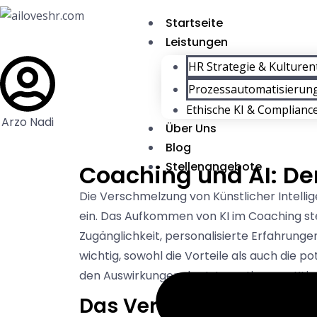
Startseite
Leistungen
HR Strategie & Kulturen
Prozessautomatisierung
Ethische KI & Complianc
Arzo Nadi
Über Uns
Blog
Stellenangebote
Coaching und AI: D
Die Verschmelzung von Künstlicher Intellig
ein. Das Aufkommen von KI im Coaching ste
Zugänglichkeit, personalisierte Erfahrunge
wichtig, sowohl die Vorteile als auch die 
den Auswirkungen der Integration von KI in
Das Versprechen von A