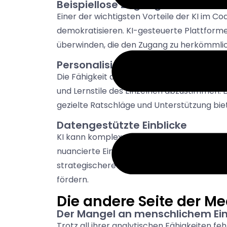
Beispiellose Zugänglichkeit
Einer der wichtigsten Vorteile der KI im Co
demokratisieren. KI-gesteuerte Plattforme
überwinden, die den Zugang zu herkömmli
Personalisierung in großem Ma
Die Fähigkeit der KI, große Datenmengen zu
und Lernstile des Einzelnen abzustimmen. D
gezielte Ratschläge und Unterstützung biet
Datengestützte Einblicke
KI kann komplexe Muster aus dem Verhalte
nuancierte Einblicke, die selbst für die e
strategischere Coaching-Entscheidungen ei
fördern.
Die andere Seite der M
Der Mangel an menschlichem Ei
Trotz all ihrer analytischen Fähigkeiten f