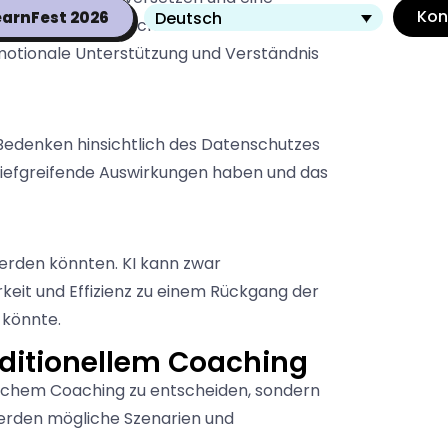
Kon
Deutsch
earnFest 2026
inheiten menschlicher Interaktion kann die
motionale Unterstützung und Verständnis
 Bedenken hinsichtlich des Datenschutzes
 tiefgreifende Auswirkungen haben und das
werden könnten. KI kann zwar
eit und Effizienz zu einem Rückgang der
 könnte.
raditionellem Coaching
hlichem Coaching zu entscheiden, sondern
 werden mögliche Szenarien und