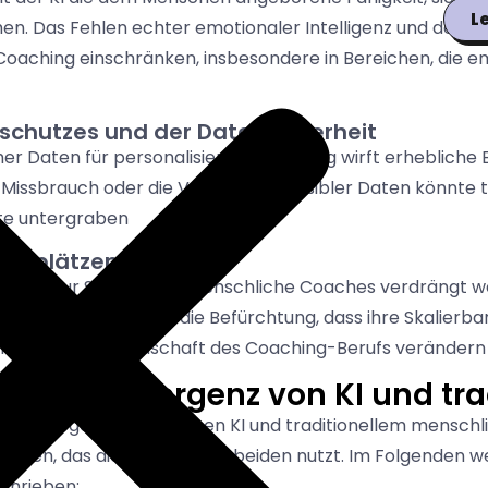
L
n. Das Fehlen echter emotionaler Intelligenz und der Fe
Coaching einschränken, insbesondere in Bereichen, die e
schutzes und der Datensicherheit
er Daten für personalisiertes Coaching wirft erhebliche
 Missbrauch oder die Verletzung sensibler Daten könnte
ste untergraben
eitsplätzen
 Anlass zur Sorge, dass menschliche Coaches verdrängt 
 aber es besteht die Befürchtung, dass ihre Skalierbark
ren und die Landschaft des Coaching-Berufs verändern
t: Die Konvergenz von KI und t
rin zu liegen, sich zwischen KI und traditionellem mensc
u finden, das die Stärken von beiden nutzt. Im Folgenden
chrieben: