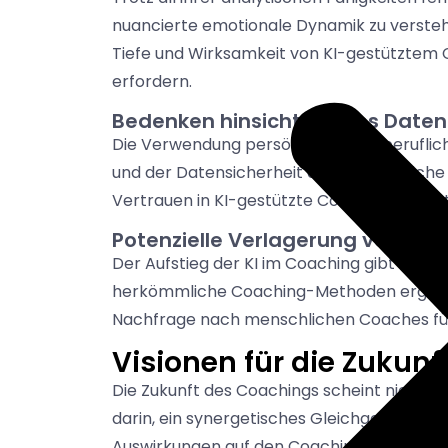
nuancierte emotionale Dynamik zu verstehe
Tiefe und Wirksamkeit von KI-gestütztem 
erfordern.
Bedenken hinsichtlich des Daten
Die Verwendung persönlicher und beruflich
und der Datensicherheit auf. Der mögliche
Vertrauen in KI-gestützte Coaching-Dien
Potenzielle Verlagerung von Arb
Der Aufstieg der KI im Coaching gibt auch
herkömmliche Coaching-Methoden ergänzen,
Nachfrage nach menschlichen Coaches füh
Visionen für die Zukunf
Die Zukunft des Coachings scheint nicht da
darin, ein synergetisches Gleichgewicht z
Auswirkungen auf den Coaching-Beruf bes