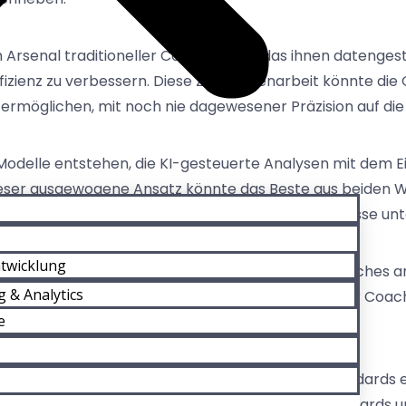
 Arsenal traditioneller Coaches sein, das ihnen datenges
fizienz zu verbessern. Diese Zusammenarbeit könnte die 
ermöglichen, mit noch nie dagewesener Präzision auf die
Modelle entstehen, die KI-gesteuerte Analysen mit dem 
ser ausgewogene Ansatz könnte das Beste aus beiden Wel
ng erhalten, die durch datengestützte Erkenntnisse unte
passung für Coaches
ntwicklung
 die Coaching-Praxis müssen sich traditionelle Coaches 
 & Analytics
zu arbeiten. Diese Entwicklung könnte die Rolle der Coach
e
ntrierter Unterstützung positionieren.
chutz
rd strenge ethische und datenschutzrechtliche Standards
 KI zu gewährleisten. Die Entwicklung dieser Standards un